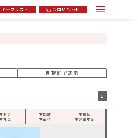
キープリスト
お問い合わせ
間取図で表示
1
▼敷金
▼間取
▼種類
▼礼金
▼面積
▼建築年数