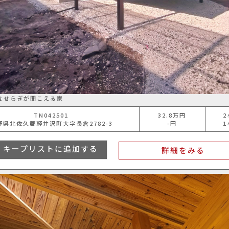
せせらぎが聞こえる家
TN042501
32.8
万円
2
野県北佐久郡軽井沢町大字長倉2782-3
-円
1
キープリストに追加する
詳細をみる