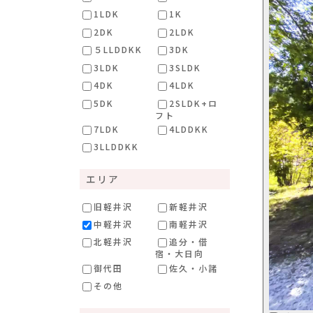
1LDK
1K
2DK
2LDK
５LLDDKK
3DK
3LDK
3SLDK
4DK
4LDK
5DK
2SLDK+ロ
フト
7LDK
4LDDKK
3LLDDKK
エリア
旧軽井沢
新軽井沢
中軽井沢
南軽井沢
北軽井沢
追分・借
宿・大日向
御代田
佐久・小諸
その他