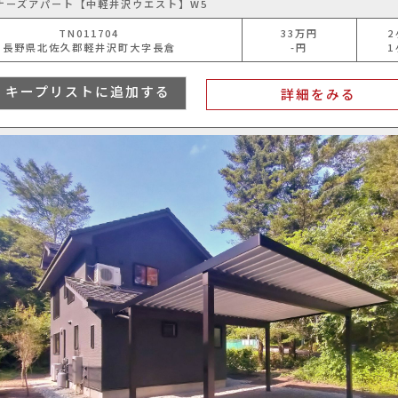
ナーズアパート【中軽井沢ウエスト】W5
TN011704
33
万円
2
長野県北佐久郡軽井沢町大字長倉
-円
1
キープリストに追加する
詳細をみる