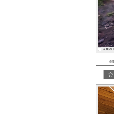
湯川の
長