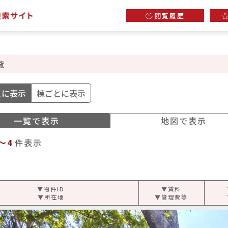
閲覧履歴
覧
とに表示
棟ごとに表示
一覧で表示
地図で表示
～4
件表示
▼物件ID
▼賃料
▼所在地
▼管理費等