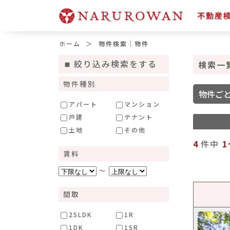
ホーム
物件検索｜物件
絞り込み検索をする
検索一
物件種別
物件ご
アパート
マンション
戸建
テナント
土地
その他
4
件中
1
賃料
～
間取
2SLDK
1R
1DK
1SR