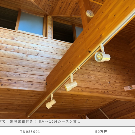
建て 家具家電付き！ 8月〜10月シーズン貸し
TN053001
50
万円