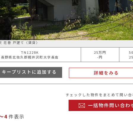
沢 花巻 戸建て〈賃貸〉
TN1228K
25
万円
5
長野県北佐久郡軽井沢町大字長倉
-円
2
キープリストに追加する
詳細をみる
チェックした物件をまとめて問い合
一括物件問い合わ
～4
件表示